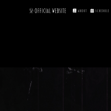
About
Schedule